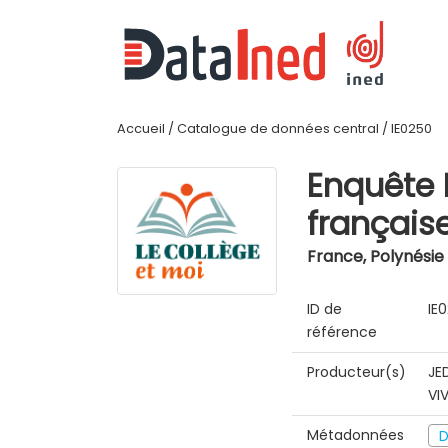
Accueil
/
Catalogue de données central
/
IE0250
Enquête 
français
France, Polynésie
ID de
IE
référence
Producteur(s)
JE
VI
Métadonnées
D