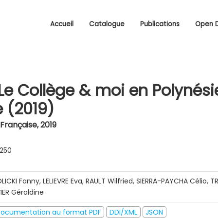
Accueil
Catalogue
Publications
Open 
Le Collège & moi en Polynési
e (2019)
 Française
,
2019
0250
DLICKI Fanny, LELIEVRE Eva, RAULT Wilfried, SIERRA-PAYCHA Célio, T
VIER Géraldine
ocumentation au format PDF
DDI/XML
JSON