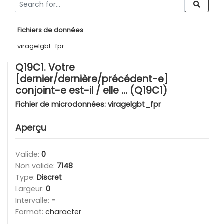
Fichiers de données
viragelgbt_fpr
Q19C1. Votre
[dernier/dernière/précédent-e]
conjoint-e est-il / elle … (Q19C1)
Fichier de microdonnées:
viragelgbt_fpr
Aperçu
Valide:
0
Non valide:
7148
Type:
Discret
Largeur:
0
Intervalle:
-
Format:
character