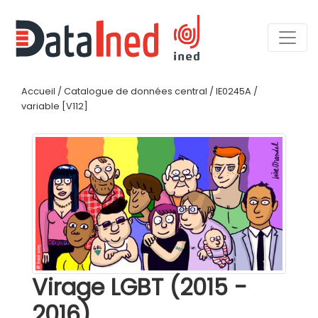
Accueil
/
Catalogue de données central
/
IE0245A
/
variable [V112]
Virage LGBT (2015 -
2016)