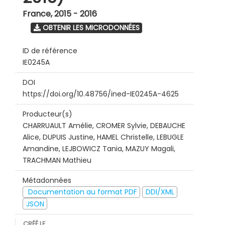
France
,
2015 - 2016
OBTENIR LES MICRODONNÉES
ID de référence
IE0245A
DOI
https://doi.org/10.48756/ined-IE0245A-4625
Producteur(s)
CHARRUAULT Amélie, CROMER Sylvie, DEBAUCHE
Alice, DUPUIS Justine, HAMEL Christelle, LEBUGLE
Amandine, LEJBOWICZ Tania, MAZUY Magali,
TRACHMAN Mathieu
Métadonnées
Documentation au format PDF
DDI/XML
JSON
CRÉÉ LE