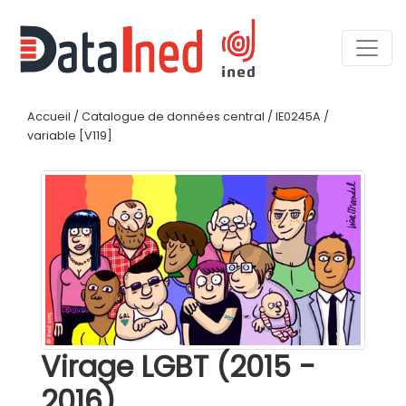
Accueil
/
Catalogue de données central
/
IE0245A
/
variable [V119]
Virage LGBT (2015 -
2016)