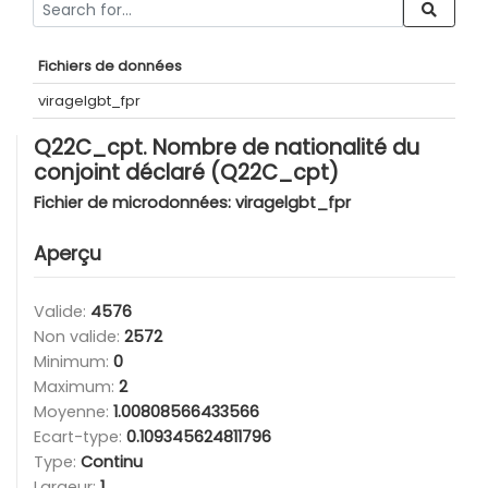
Fichiers de données
viragelgbt_fpr
Q22C_cpt. Nombre de nationalité du
conjoint déclaré (Q22C_cpt)
Fichier de microdonnées:
viragelgbt_fpr
Aperçu
Valide:
4576
Non valide:
2572
Minimum:
0
Maximum:
2
Moyenne:
1.00808566433566
Ecart-type:
0.109345624811796
Type:
Continu
Largeur:
1