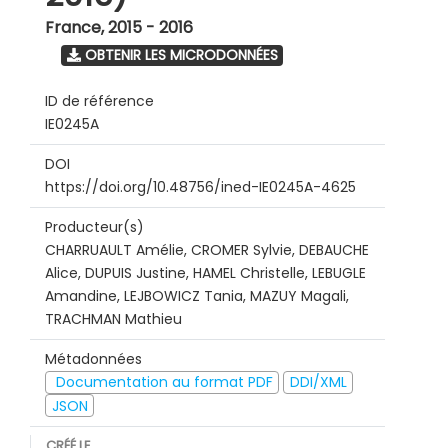
France
,
2015 - 2016
OBTENIR LES MICRODONNÉES
ID de référence
IE0245A
DOI
https://doi.org/10.48756/ined-IE0245A-4625
Producteur(s)
CHARRUAULT Amélie, CROMER Sylvie, DEBAUCHE
Alice, DUPUIS Justine, HAMEL Christelle, LEBUGLE
Amandine, LEJBOWICZ Tania, MAZUY Magali,
TRACHMAN Mathieu
Métadonnées
Documentation au format PDF
DDI/XML
JSON
CRÉÉ LE