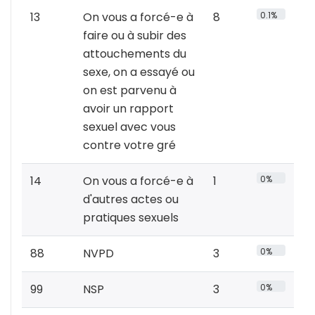
13
On vous a forcé-e à
8
0.1%
faire ou à subir des
attouchements du
sexe, on a essayé ou
on est parvenu à
avoir un rapport
sexuel avec vous
contre votre gré
14
On vous a forcé-e à
1
0%
d'autres actes ou
pratiques sexuels
88
NVPD
3
0%
99
NSP
3
0%