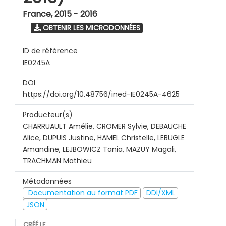
France
,
2015 - 2016
OBTENIR LES MICRODONNÉES
ID de référence
IE0245A
DOI
https://doi.org/10.48756/ined-IE0245A-4625
Producteur(s)
CHARRUAULT Amélie, CROMER Sylvie, DEBAUCHE
Alice, DUPUIS Justine, HAMEL Christelle, LEBUGLE
Amandine, LEJBOWICZ Tania, MAZUY Magali,
TRACHMAN Mathieu
Métadonnées
Documentation au format PDF
DDI/XML
JSON
CRÉÉ LE