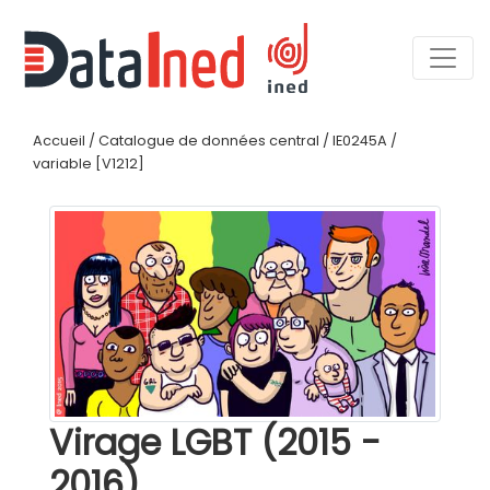
Accueil
/
Catalogue de données central
/
IE0245A
/
variable [V1212]
Virage LGBT (2015 -
2016)