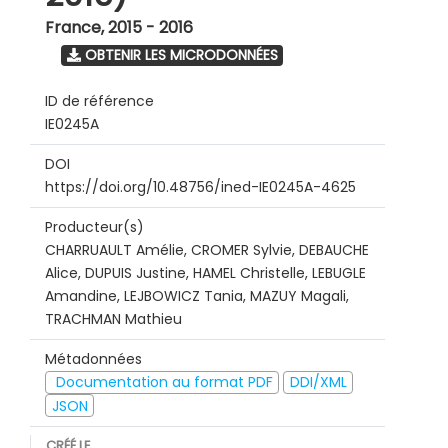
France
,
2015 - 2016
OBTENIR LES MICRODONNÉES
ID de référence
IE0245A
DOI
https://doi.org/10.48756/ined-IE0245A-4625
Producteur(s)
CHARRUAULT Amélie, CROMER Sylvie, DEBAUCHE
Alice, DUPUIS Justine, HAMEL Christelle, LEBUGLE
Amandine, LEJBOWICZ Tania, MAZUY Magali,
TRACHMAN Mathieu
Métadonnées
Documentation au format PDF
DDI/XML
JSON
CRÉÉ LE