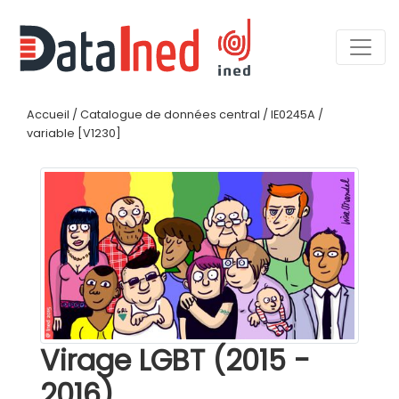
Accueil
/
Catalogue de données central
/
IE0245A
/
variable [V1230]
Virage LGBT (2015 -
2016)