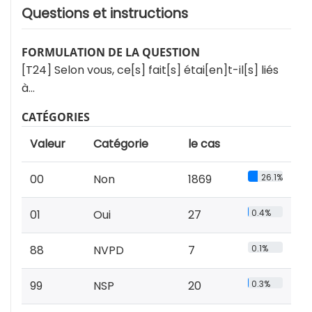
Questions et instructions
FORMULATION DE LA QUESTION
[T24] Selon vous, ce[s] fait[s] étai[en]t-il[s] liés
à…
CATÉGORIES
Valeur
Catégorie
le cas
00
Non
1869
26.1%
01
Oui
27
0.4%
88
NVPD
7
0.1%
99
NSP
20
0.3%