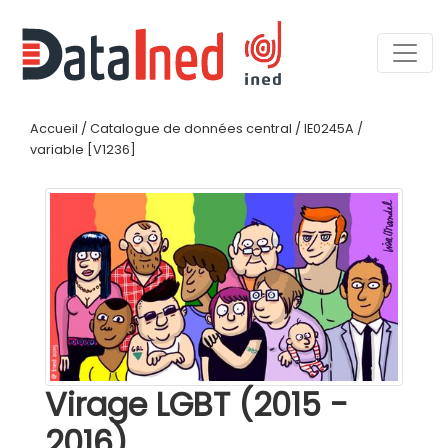
Accueil
/
Catalogue de données central
/
IE0245A
/
variable [V1236]
Virage LGBT (2015 -
2016)