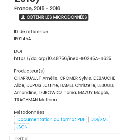
France
,
2015 - 2016
OBTENIR LES MICRODONNÉES
ID de référence
IE0245A
DOI
https://doi.org/10.48756/ined-IE0245A-4625
Producteur(s)
CHARRUAULT Amélie, CROMER Sylvie, DEBAUCHE
Alice, DUPUIS Justine, HAMEL Christelle, LEBUGLE
Amandine, LEJBOWICZ Tania, MAZUY Magali,
TRACHMAN Mathieu
Métadonnées
Documentation au format PDF
DDI/XML
JSON
CRÉÉ LE