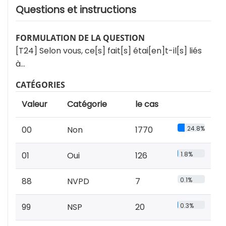
Questions et instructions
FORMULATION DE LA QUESTION
[T24] Selon vous, ce[s] fait[s] étai[en]t-il[s] liés
à…
CATÉGORIES
Valeur
Catégorie
le cas
00
Non
1770
24.8%
01
Oui
126
1.8%
88
NVPD
7
0.1%
99
NSP
20
0.3%