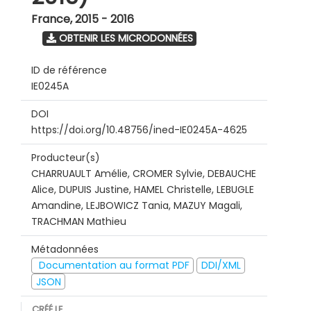
France
,
2015 - 2016
OBTENIR LES MICRODONNÉES
ID de référence
IE0245A
DOI
https://doi.org/10.48756/ined-IE0245A-4625
Producteur(s)
CHARRUAULT Amélie, CROMER Sylvie, DEBAUCHE
Alice, DUPUIS Justine, HAMEL Christelle, LEBUGLE
Amandine, LEJBOWICZ Tania, MAZUY Magali,
TRACHMAN Mathieu
Métadonnées
Documentation au format PDF
DDI/XML
JSON
CRÉÉ LE