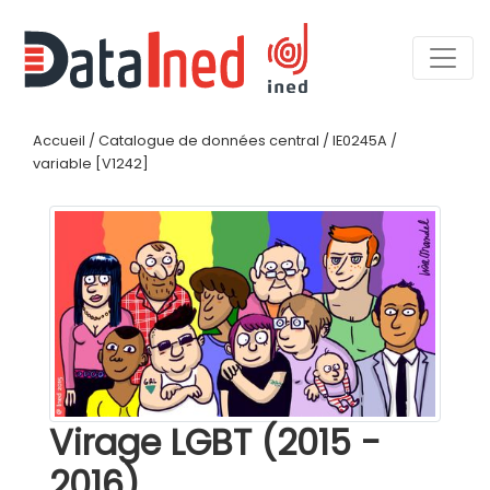
Accueil
/
Catalogue de données central
/
IE0245A
/
variable [V1242]
Virage LGBT (2015 -
2016)