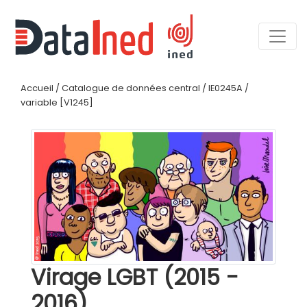
Accueil
/
Catalogue de données central
/
IE0245A
/
variable [V1245]
Virage LGBT (2015 -
2016)