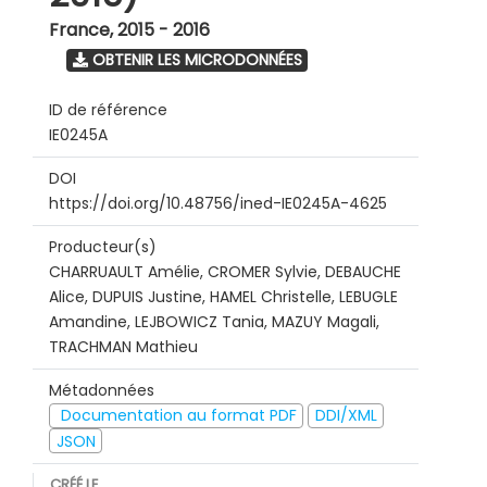
France
,
2015 - 2016
OBTENIR LES MICRODONNÉES
ID de référence
IE0245A
DOI
https://doi.org/10.48756/ined-IE0245A-4625
Producteur(s)
CHARRUAULT Amélie, CROMER Sylvie, DEBAUCHE
Alice, DUPUIS Justine, HAMEL Christelle, LEBUGLE
Amandine, LEJBOWICZ Tania, MAZUY Magali,
TRACHMAN Mathieu
Métadonnées
Documentation au format PDF
DDI/XML
JSON
CRÉÉ LE