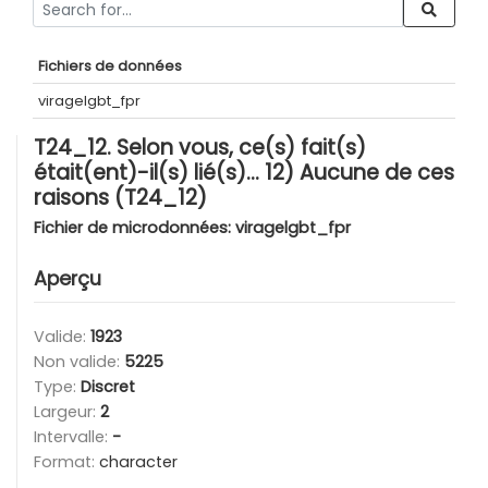
Fichiers de données
viragelgbt_fpr
T24_12. Selon vous, ce(s) fait(s)
était(ent)-il(s) lié(s)… 12) Aucune de ces
raisons (T24_12)
Fichier de microdonnées:
viragelgbt_fpr
Aperçu
Valide:
1923
Non valide:
5225
Type:
Discret
Largeur:
2
Intervalle:
-
Format:
character