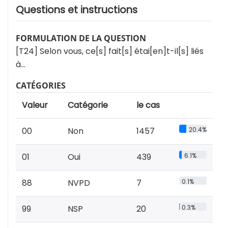
Questions et instructions
FORMULATION DE LA QUESTION
[T24] Selon vous, ce[s] fait[s] étai[en]t-il[s] liés
à…
CATÉGORIES
Valeur
Catégorie
le cas
00
Non
1457
20.4%
01
Oui
439
6.1%
88
NVPD
7
0.1%
99
NSP
20
0.3%