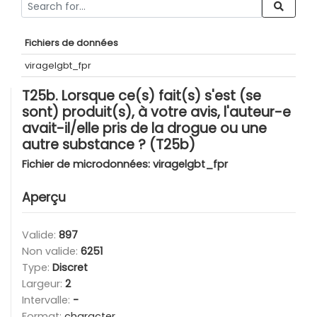
Fichiers de données
viragelgbt_fpr
T25b. Lorsque ce(s) fait(s) s'est (se
sont) produit(s), à votre avis, l'auteur-e
avait-il/elle pris de la drogue ou une
autre substance ? (T25b)
Fichier de microdonnées:
viragelgbt_fpr
Aperçu
Valide:
897
Non valide:
6251
Type:
Discret
Largeur:
2
Intervalle:
-
Format:
character