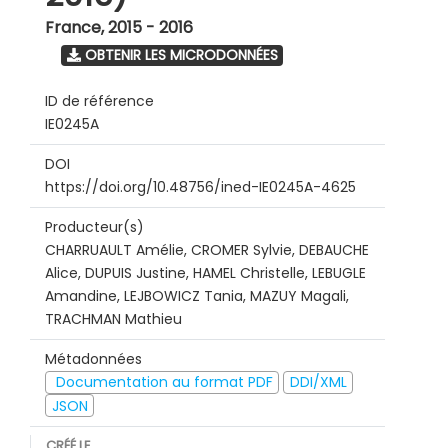
France
,
2015 - 2016
OBTENIR LES MICRODONNÉES
ID de référence
IE0245A
DOI
https://doi.org/10.48756/ined-IE0245A-4625
Producteur(s)
CHARRUAULT Amélie, CROMER Sylvie, DEBAUCHE
Alice, DUPUIS Justine, HAMEL Christelle, LEBUGLE
Amandine, LEJBOWICZ Tania, MAZUY Magali,
TRACHMAN Mathieu
Métadonnées
Documentation au format PDF
DDI/XML
JSON
CRÉÉ LE