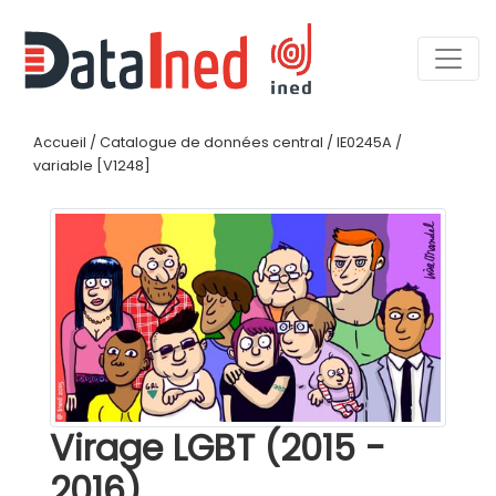
Accueil
/
Catalogue de données central
/
IE0245A
/
variable [V1248]
Virage LGBT (2015 -
2016)