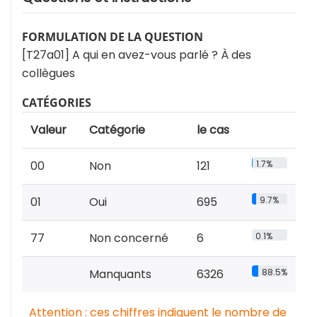
FORMULATION DE LA QUESTION
[T27a01] A qui en avez-vous parlé ? À des
collègues
CATÉGORIES
Valeur
Catégorie
le cas
00
Non
121
1.7%
01
Oui
695
9.7%
77
Non concerné
6
0.1%
Manquants
6326
88.5%
Attention : ces chiffres indiquent le nombre de