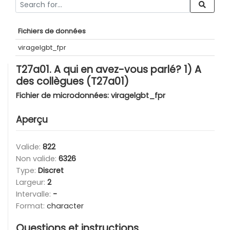
Fichiers de données
viragelgbt_fpr
T27a01. A qui en avez-vous parlé? 1) A
des collègues (T27a01)
Fichier de microdonnées:
viragelgbt_fpr
Aperçu
Valide:
822
Non valide:
6326
Type:
Discret
Largeur:
2
Intervalle:
-
Format:
character
Questions et instructions