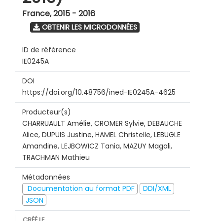
France
,
2015 - 2016
OBTENIR LES MICRODONNÉES
ID de référence
IE0245A
DOI
https://doi.org/10.48756/ined-IE0245A-4625
Producteur(s)
CHARRUAULT Amélie, CROMER Sylvie, DEBAUCHE
Alice, DUPUIS Justine, HAMEL Christelle, LEBUGLE
Amandine, LEJBOWICZ Tania, MAZUY Magali,
TRACHMAN Mathieu
Métadonnées
Documentation au format PDF
DDI/XML
JSON
CRÉÉ LE