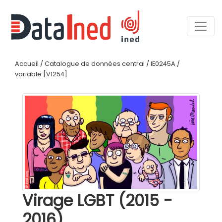
Accueil
/
Catalogue de données central
/
IE0245A
/
variable [V1254]
Virage LGBT (2015 -
2016)