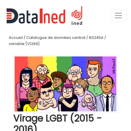
Accueil
/
Catalogue de données central
/
IE0245A
/
variable [V1269]
Virage LGBT (2015 -
2016)