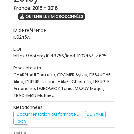
France
,
2015 - 2016
OBTENIR LES MICRODONNÉES
ID de référence
IE0245A
DOI
https://doi.org/10.48756/ined-IE0245A-4625
Producteur(s)
CHARRUAULT Amélie, CROMER Sylvie, DEBAUCHE
Alice, DUPUIS Justine, HAMEL Christelle, LEBUGLE
Amandine, LEJBOWICZ Tania, MAZUY Magali,
TRACHMAN Mathieu
Métadonnées
Documentation au format PDF
DDI/XML
JSON
CRÉÉ LE