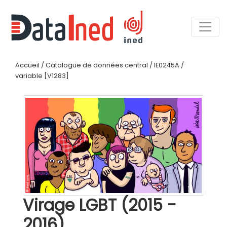
Accueil
/
Catalogue de données central
/
IE0245A
/
variable [V1283]
Virage LGBT (2015 -
2016)