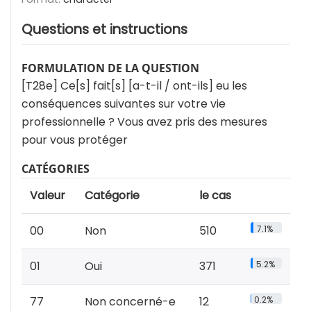
Questions et instructions
FORMULATION DE LA QUESTION
[T28e] Ce[s] fait[s] [a-t-il / ont-ils] eu les
conséquences suivantes sur votre vie
professionnelle ? Vous avez pris des mesures
pour vous protéger
CATÉGORIES
Valeur
Catégorie
le cas
00
Non
510
7.1%
01
Oui
371
5.2%
77
Non concerné-e
12
0.2%