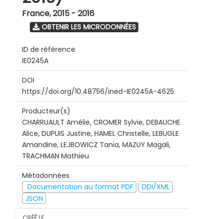
France
,
2015 - 2016
OBTENIR LES MICRODONNÉES
ID de référence
IE0245A
DOI
https://doi.org/10.48756/ined-IE0245A-4625
Producteur(s)
CHARRUAULT Amélie, CROMER Sylvie, DEBAUCHE
Alice, DUPUIS Justine, HAMEL Christelle, LEBUGLE
Amandine, LEJBOWICZ Tania, MAZUY Magali,
TRACHMAN Mathieu
Métadonnées
Documentation au format PDF
DDI/XML
JSON
CRÉÉ LE