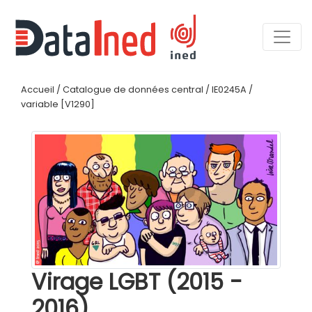
Accueil
/
Catalogue de données central
/
IE0245A
/
variable [V1290]
Virage LGBT (2015 -
2016)