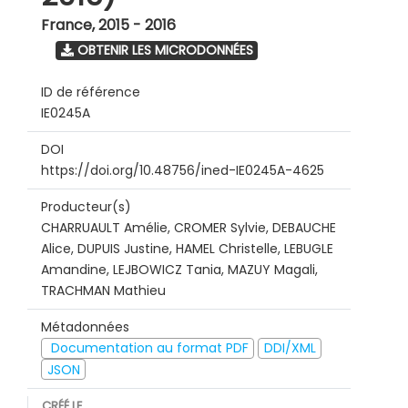
France
,
2015 - 2016
OBTENIR LES MICRODONNÉES
ID de référence
IE0245A
DOI
https://doi.org/10.48756/ined-IE0245A-4625
Producteur(s)
CHARRUAULT Amélie, CROMER Sylvie, DEBAUCHE
Alice, DUPUIS Justine, HAMEL Christelle, LEBUGLE
Amandine, LEJBOWICZ Tania, MAZUY Magali,
TRACHMAN Mathieu
Métadonnées
Documentation au format PDF
DDI/XML
JSON
CRÉÉ LE