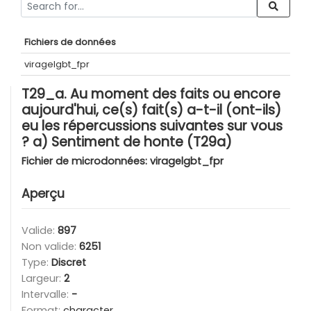
Fichiers de données
viragelgbt_fpr
T29_a. Au moment des faits ou encore
aujourd'hui, ce(s) fait(s) a-t-il (ont-ils)
eu les répercussions suivantes sur vous
? a) Sentiment de honte (T29a)
Fichier de microdonnées:
viragelgbt_fpr
Aperçu
Valide:
897
Non valide:
6251
Type:
Discret
Largeur:
2
Intervalle:
-
Format:
character