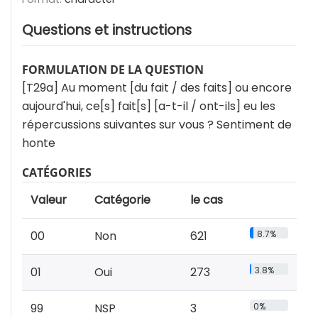
Questions et instructions
FORMULATION DE LA QUESTION
[T29a] Au moment [du fait / des faits] ou encore
aujourd'hui, ce[s] fait[s] [a-t-il / ont-ils] eu les
répercussions suivantes sur vous ? Sentiment de
honte
CATÉGORIES
Valeur
Catégorie
le cas
00
Non
621
8.7%
01
Oui
273
3.8%
99
NSP
3
0%