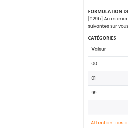
FORMULATION DE
[T29b] Au moment [
suivantes sur vou
CATÉGORIES
Valeur
00
01
99
Attention : ces 