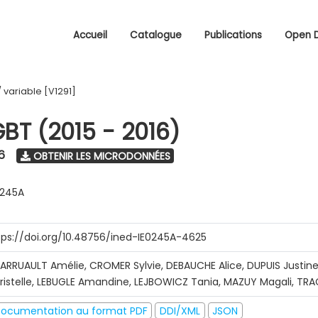
Accueil
Catalogue
Publications
Open 
/
variable [V1291]
GBT (2015 - 2016)
6
OBTENIR LES MICRODONNÉES
0245A
tps://doi.org/10.48756/ined-IE0245A-4625
ARRUAULT Amélie, CROMER Sylvie, DEBAUCHE Alice, DUPUIS Justine
ristelle, LEBUGLE Amandine, LEJBOWICZ Tania, MAZUY Magali, T
ocumentation au format PDF
DDI/XML
JSON