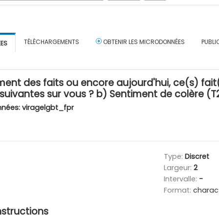
TÉLÉCHARGEMENTS
OBTENIR LES MICRODONNÉES
PUBLI
ÉES
t des faits ou encore aujourd'hui, ce(s) fait(s)
suivantes sur vous ? b) Sentiment de colère (T
nnées:
viragelgbt_fpr
Type:
Discret
Largeur:
2
Intervalle:
-
Format:
charac
nstructions