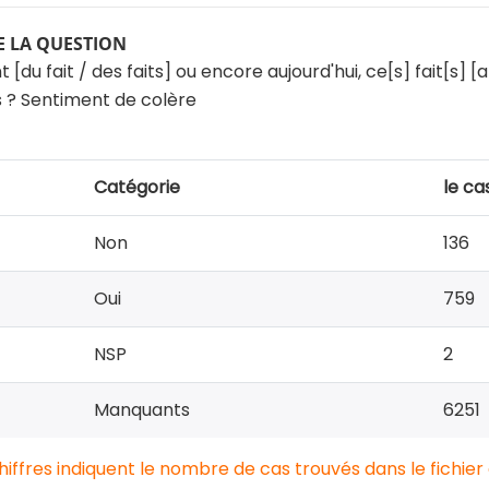
 LA QUESTION
du fait / des faits] ou encore aujourd'hui, ce[s] fait[s] [a
s ? Sentiment de colère
Catégorie
le ca
Non
136
Oui
759
NSP
2
Manquants
6251
chiffres indiquent le nombre de cas trouvés dans le fichier