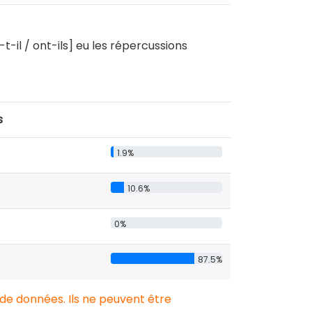
-t-il / ont-ils] eu les répercussions
s
1.9%
10.6%
0%
87.5%
 de données. Ils ne peuvent être