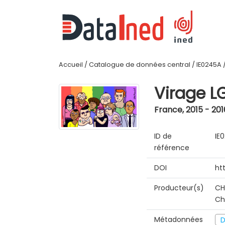
Accueil
/
Catalogue de données central
/
IE0245A
Virage L
France
,
2015 - 201
ID de
IE
référence
DOI
ht
Producteur(s)
CH
Ch
Métadonnées
D