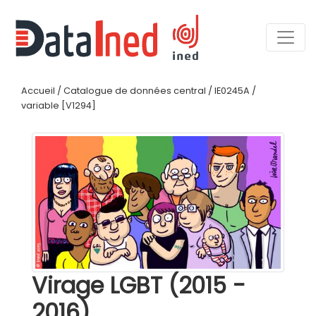
Accueil
/
Catalogue de données central
/
IE0245A
/
variable [V1294]
Virage LGBT (2015 -
2016)