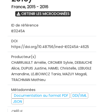
France
,
2015 - 2016
OBTENIR LES MICRODONNÉES
ID de référence
IE0245A
DOI
https://doi.org/10.48756/ined-IE0245A-4625
Producteur(s)
CHARRUAULT Amélie, CROMER Sylvie, DEBAUCHE
Alice, DUPUIS Justine, HAMEL Christelle, LEBUGLE
Amandine, LEJBOWICZ Tania, MAZUY Magali,
TRACHMAN Mathieu
Métadonnées
Documentation au format PDF
DDI/XML
JSON
CRÉÉ LE