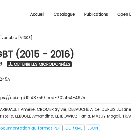
Accueil
Catalogue
Publications
Open 
/
variable [V1303]
GBT (2015 - 2016)
6
OBTENIR LES MICRODONNÉES
0245A
tps://doi.org/10.48756/ined-IE0245A-4625
ARRUAULT Amélie, CROMER Sylvie, DEBAUCHE Alice, DUPUIS Justine
ristelle, LEBUGLE Amandine, LEJBOWICZ Tania, MAZUY Magali, T
ocumentation au format PDF
DDI/XML
JSON