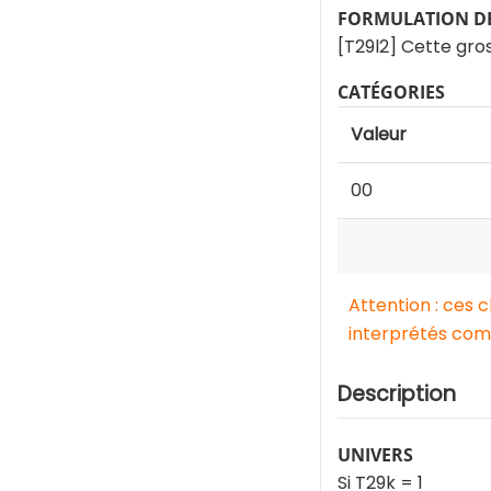
FORMULATION DE
[T29l2] Cette gro
CATÉGORIES
Valeur
00
Attention : ces 
interprétés comm
Description
UNIVERS
Si T29k = 1