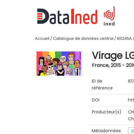
Accueil
/
Catalogue de données central
/
IE0245A
Virage L
France
,
2015 - 201
ID de
IE
référence
DOI
ht
Producteur(s)
CH
Ch
Métadonnées
D