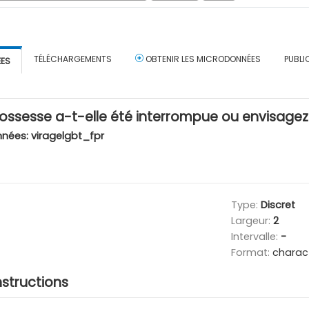
TÉLÉCHARGEMENTS
OBTENIR LES MICRODONNÉES
PUBLI
ÉES
rossesse a-t-elle été interrompue ou envisagez
nnées:
viragelgbt_fpr
Type:
Discret
Largeur:
2
Intervalle:
-
Format:
charac
nstructions