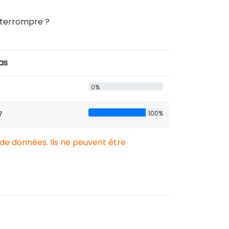
interrompre ?
as
0%
7
100%
 de données. Ils ne peuvent être
.