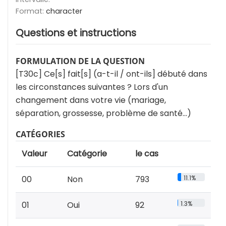
Format:
character
Questions et instructions
FORMULATION DE LA QUESTION
[T30c] Ce[s] fait[s] (a-t-il / ont-ils] débuté dans
les circonstances suivantes ? Lors d'un
changement dans votre vie (mariage,
séparation, grossesse, problème de santé…)
CATÉGORIES
Valeur
Catégorie
le cas
00
Non
793
11.1%
01
Oui
92
1.3%