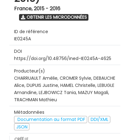
France
,
2015 - 2016
OBTENIR LES MICRODONNÉES
ID de référence
IE0245A
DOI
https://doi.org/10.48756/ined-IE0245A-4625
Producteur(s)
CHARRUAULT Amélie, CROMER Sylvie, DEBAUCHE
Alice, DUPUIS Justine, HAMEL Christelle, LEBUGLE
Amandine, LEJBOWICZ Tania, MAZUY Magali,
TRACHMAN Mathieu
Métadonnées
Documentation au format PDF
DDI/XML
JSON
CRÉÉ LE