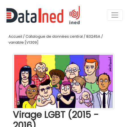
Accueil
/
Catalogue de données central
/
IE0245A
/
variable [V1309]
Virage LGBT (2015 -
2016)