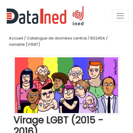
Accueil
/
Catalogue de données central
/
IE0245A
/
variable [V1587]
Virage LGBT (2015 -
2016)