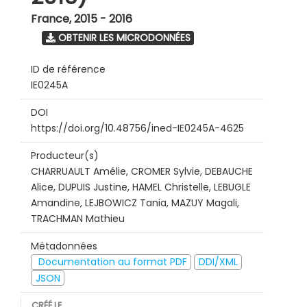
France
,
2015 - 2016
OBTENIR LES MICRODONNÉES
ID de référence
IE0245A
DOI
https://doi.org/10.48756/ined-IE0245A-4625
Producteur(s)
CHARRUAULT Amélie, CROMER Sylvie, DEBAUCHE
Alice, DUPUIS Justine, HAMEL Christelle, LEBUGLE
Amandine, LEJBOWICZ Tania, MAZUY Magali,
TRACHMAN Mathieu
Métadonnées
Documentation au format PDF
DDI/XML
JSON
CRÉÉ LE