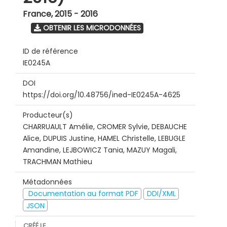
France
,
2015 - 2016
OBTENIR LES MICRODONNÉES
ID de référence
IE0245A
DOI
https://doi.org/10.48756/ined-IE0245A-4625
Producteur(s)
CHARRUAULT Amélie, CROMER Sylvie, DEBAUCHE
Alice, DUPUIS Justine, HAMEL Christelle, LEBUGLE
Amandine, LEJBOWICZ Tania, MAZUY Magali,
TRACHMAN Mathieu
Métadonnées
Documentation au format PDF
DDI/XML
JSON
CRÉÉ LE