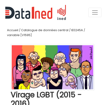
Accueil
/
Catalogue de données central
/
IE0245A
/
variable [V1595]
Virage LGBT (2015 -
2016)