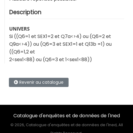
Description
UNIVERS
Si ((Q6=1 et SEX1=2 et Q7a<>4) ou (Q6=2 et
Q9a<>4)) ou (Q6=3 et SEX1=1 et Q13b =1) ou
((Q6=1,2 et
2<sex1<88) ou (Q6=3 et 1<sex1<88))
Revenir au catalogue
Catalogue d'enquêtes et de données de l'Ined
©
2026, Catalogue d'enquêtes et de données de l'Ined, All