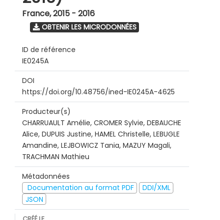
France
,
2015 - 2016
OBTENIR LES MICRODONNÉES
ID de référence
IE0245A
DOI
https://doi.org/10.48756/ined-IE0245A-4625
Producteur(s)
CHARRUAULT Amélie, CROMER Sylvie, DEBAUCHE
Alice, DUPUIS Justine, HAMEL Christelle, LEBUGLE
Amandine, LEJBOWICZ Tania, MAZUY Magali,
TRACHMAN Mathieu
Métadonnées
Documentation au format PDF
DDI/XML
JSON
CRÉÉ LE