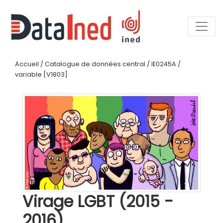
Accueil
/
Catalogue de données central
/
IE0245A
/
variable [V1803]
Virage LGBT (2015 -
2016)