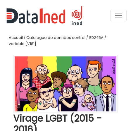
Accueil
/
Catalogue de données central
/
IE0245A
/
variable [V181]
Virage LGBT (2015 -
2016)