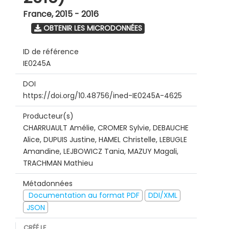
France
,
2015 - 2016
OBTENIR LES MICRODONNÉES
ID de référence
IE0245A
DOI
https://doi.org/10.48756/ined-IE0245A-4625
Producteur(s)
CHARRUAULT Amélie, CROMER Sylvie, DEBAUCHE
Alice, DUPUIS Justine, HAMEL Christelle, LEBUGLE
Amandine, LEJBOWICZ Tania, MAZUY Magali,
TRACHMAN Mathieu
Métadonnées
Documentation au format PDF
DDI/XML
JSON
CRÉÉ LE