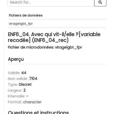
Fichiers de données
viragelgbt_fpr
ENF6_04. Avec qui vit-il/elle ?[variable
recodée] (ENF6_04_rec)
Fichier de microdonnées:
viragelgbt_fpr
Aperçu
Valide:
44
Non valide:
7104
Type:
Discret
Largeur:
2
Intervalle:
-
Format:
character
Questions et instructions