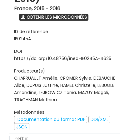
France
,
2015 - 2016
OBTENIR LES MICRODONNÉES
ID de référence
IE0245A
DOI
https://doi.org/10.48756/ined-IE0245A-4625
Producteur(s)
CHARRUAULT Amélie, CROMER Sylvie, DEBAUCHE
Alice, DUPUIS Justine, HAMEL Christelle, LEBUGLE
Amandine, LEJBOWICZ Tania, MAZUY Magali,
TRACHMAN Mathieu
Métadonnées
Documentation au format PDF
DDI/XML
JSON
CRÉÉ LE