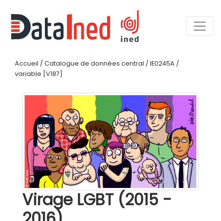
Accueil
/
Catalogue de données central
/
IE0245A
/
variable [V187]
Virage LGBT (2015 -
2016)