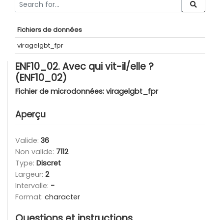
Fichiers de données
viragelgbt_fpr
ENF10_02. Avec qui vit-il/elle ?
(ENF10_02)
Fichier de microdonnées:
viragelgbt_fpr
Aperçu
Valide:
36
Non valide:
7112
Type:
Discret
Largeur:
2
Intervalle:
-
Format:
character
Questions et instructions