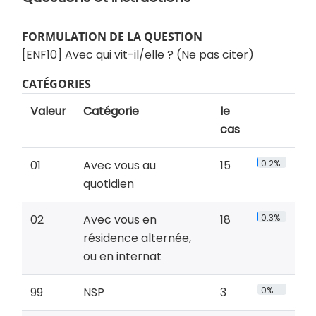
FORMULATION DE LA QUESTION
[ENF10] Avec qui vit-il/elle ? (Ne pas citer)
CATÉGORIES
Valeur
Catégorie
le
cas
01
Avec vous au
15
0.2%
quotidien
02
Avec vous en
18
0.3%
résidence alternée,
ou en internat
99
NSP
3
0%