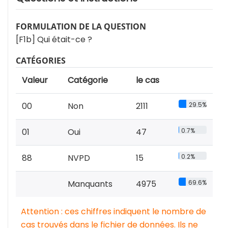
FORMULATION DE LA QUESTION
[F1b] Qui était-ce ?
CATÉGORIES
Valeur
Catégorie
le cas
00
Non
2111
29.5%
01
Oui
47
0.7%
88
NVPD
15
0.2%
Manquants
4975
69.6%
Attention : ces chiffres indiquent le nombre de
cas trouvés dans le fichier de données. Ils ne