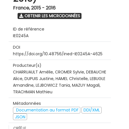
France
,
2015 - 2016
OBTENIR LES MICRODONNÉES
ID de référence
IE0245A
DOI
https://doi.org/10.48756/ined-IE0245A-4625
Producteur(s)
CHARRUAULT Amélie, CROMER Sylvie, DEBAUCHE
Alice, DUPUIS Justine, HAMEL Christelle, LEBUGLE
Amandine, LEJBOWICZ Tania, MAZUY Magali,
TRACHMAN Mathieu
Métadonnées
Documentation au format PDF
DDI/XML
JSON
CRÉÉ LE