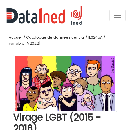
Accueil
/
Catalogue de données central
/
IE0245A
/
variable [V2022]
Virage LGBT (2015 -
2016)