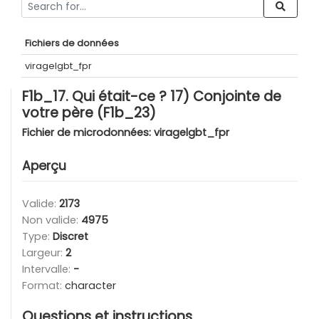
Fichiers de données
viragelgbt_fpr
F1b_17. Qui était-ce ? 17) Conjointe de
votre père (F1b_23)
Fichier de microdonnées:
viragelgbt_fpr
Aperçu
Valide:
2173
Non valide:
4975
Type:
Discret
Largeur:
2
Intervalle:
-
Format:
character
Questions et instructions