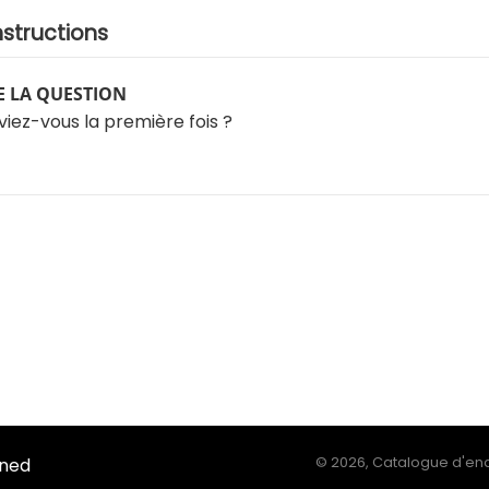
nstructions
 LA QUESTION
viez-vous la première fois ?
Ined
©
2026, Catalogue d'enq