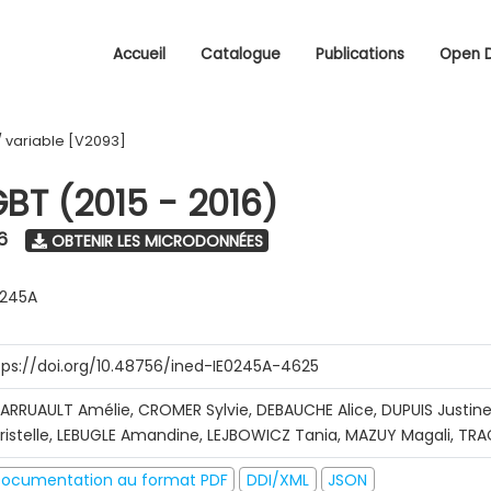
Accueil
Catalogue
Publications
Open 
/
variable [V2093]
GBT (2015 - 2016)
6
OBTENIR LES MICRODONNÉES
0245A
tps://doi.org/10.48756/ined-IE0245A-4625
ARRUAULT Amélie, CROMER Sylvie, DEBAUCHE Alice, DUPUIS Justine
ristelle, LEBUGLE Amandine, LEJBOWICZ Tania, MAZUY Magali, T
ocumentation au format PDF
DDI/XML
JSON