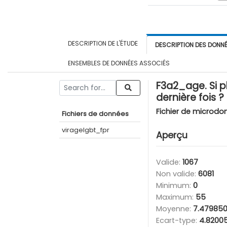
DESCRIPTION DE L'ÉTUDE
DESCRIPTION DES DONN
ENSEMBLES DE DONNÉES ASSOCIÉS
F3a2_age. Si p
dernière fois 
Fichier de microdo
Fichiers de données
viragelgbt_fpr
Aperçu
Valide:
1067
Non valide:
6081
Minimum:
0
Maximum:
55
Moyenne:
7.47985
Ecart-type:
4.8200