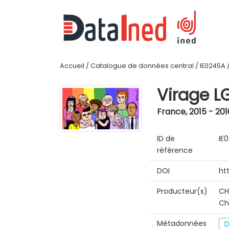
Accueil
/
Catalogue de données central
/
IE0245A
Virage L
France
,
2015 - 201
ID de
IE
référence
DOI
ht
Producteur(s)
CH
Ch
Métadonnées
D