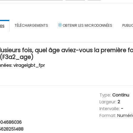
TÉLÉCHARGEMENTS
OBTENIR LES MICRODONNÉES
PUBLI
ÉES
lusieurs fois, quel âge aviez-vous la première f
? (F3a2_age)
nnées:
viragelgbt_fpr
Type:
Continu
Largeur:
2
Intervalle:
-
Format:
Numéri
004686036
5628251488