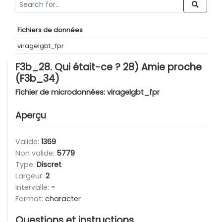
Fichiers de données
viragelgbt_fpr
F3b_28. Qui était-ce ? 28) Amie proche
(F3b_34)
Fichier de microdonnées:
viragelgbt_fpr
Aperçu
Valide:
1369
Non valide:
5779
Type:
Discret
Largeur:
2
Intervalle:
-
Format:
character
Questions et instructions