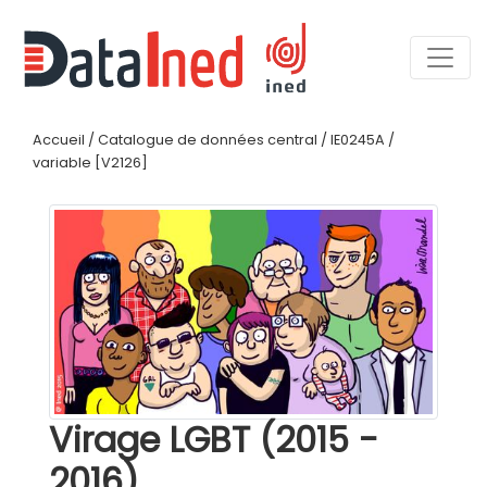
Accueil
/
Catalogue de données central
/
IE0245A
/
variable [V2126]
Virage LGBT (2015 -
2016)