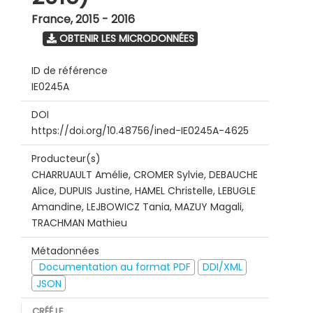
France
,
2015 - 2016
OBTENIR LES MICRODONNÉES
ID de référence
IE0245A
DOI
https://doi.org/10.48756/ined-IE0245A-4625
Producteur(s)
CHARRUAULT Amélie, CROMER Sylvie, DEBAUCHE
Alice, DUPUIS Justine, HAMEL Christelle, LEBUGLE
Amandine, LEJBOWICZ Tania, MAZUY Magali,
TRACHMAN Mathieu
Métadonnées
Documentation au format PDF
DDI/XML
JSON
CRÉÉ LE