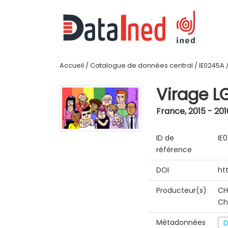
Accueil
/
Catalogue de données central
/
IE0245A
Virage L
France
,
2015 - 201
ID de
IE
référence
DOI
ht
Producteur(s)
CH
Ch
Métadonnées
D