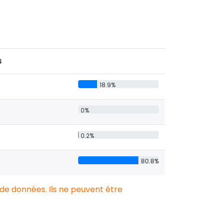
s
18.9%
0%
0.2%
80.8%
 de données. Ils ne peuvent être
.