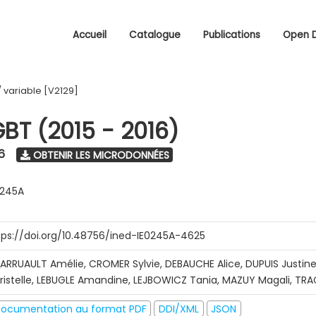
Accueil
Catalogue
Publications
Open 
/
variable [V2129]
GBT (2015 - 2016)
6
OBTENIR LES MICRODONNÉES
0245A
tps://doi.org/10.48756/ined-IE0245A-4625
ARRUAULT Amélie, CROMER Sylvie, DEBAUCHE Alice, DUPUIS Justine
ristelle, LEBUGLE Amandine, LEJBOWICZ Tania, MAZUY Magali, T
ocumentation au format PDF
DDI/XML
JSON