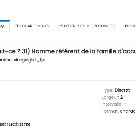
TÉLÉCHARGEMENTS
OBTENIR LES MICRODONNÉES
PUBLI
ÉES
ait-ce ? 31) Homme référent de la famille d'acc
nnées:
viragelgbt_fpr
Type:
Discret
Largeur:
2
Intervalle:
-
Format:
charac
nstructions