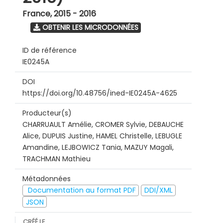
France
,
2015 - 2016
OBTENIR LES MICRODONNÉES
ID de référence
IE0245A
DOI
https://doi.org/10.48756/ined-IE0245A-4625
Producteur(s)
CHARRUAULT Amélie, CROMER Sylvie, DEBAUCHE
Alice, DUPUIS Justine, HAMEL Christelle, LEBUGLE
Amandine, LEJBOWICZ Tania, MAZUY Magali,
TRACHMAN Mathieu
Métadonnées
Documentation au format PDF
DDI/XML
JSON
CRÉÉ LE