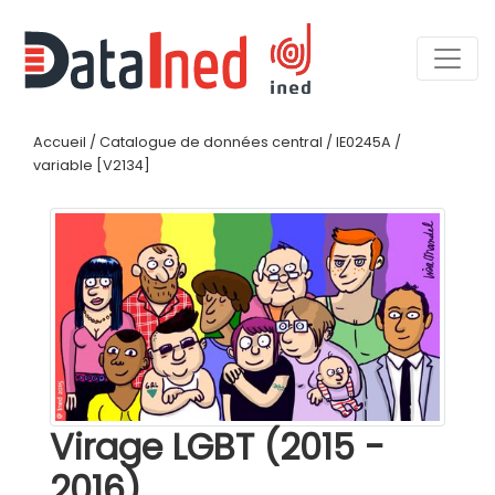
Accueil
/
Catalogue de données central
/
IE0245A
/
variable [V2134]
Virage LGBT (2015 -
2016)