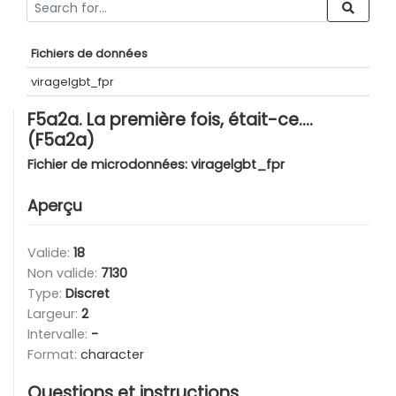
Fichiers de données
viragelgbt_fpr
F5a2a. La première fois, était-ce....
(F5a2a)
Fichier de microdonnées:
viragelgbt_fpr
Aperçu
Valide:
18
Non valide:
7130
Type:
Discret
Largeur:
2
Intervalle:
-
Format:
character
Questions et instructions