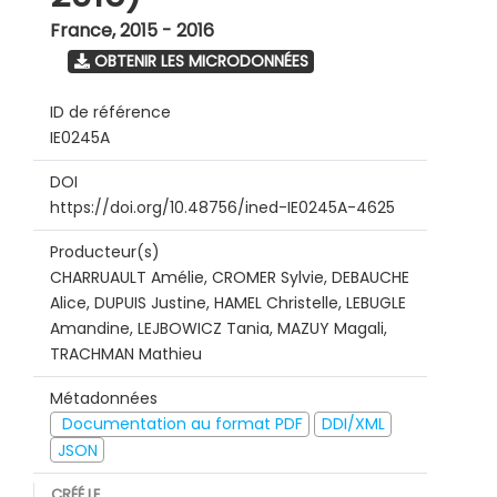
France
,
2015 - 2016
OBTENIR LES MICRODONNÉES
ID de référence
IE0245A
DOI
https://doi.org/10.48756/ined-IE0245A-4625
Producteur(s)
CHARRUAULT Amélie, CROMER Sylvie, DEBAUCHE
Alice, DUPUIS Justine, HAMEL Christelle, LEBUGLE
Amandine, LEJBOWICZ Tania, MAZUY Magali,
TRACHMAN Mathieu
Métadonnées
Documentation au format PDF
DDI/XML
JSON
CRÉÉ LE