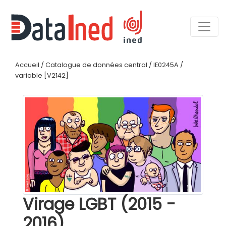
Accueil
/
Catalogue de données central
/
IE0245A
/
variable [V2142]
Virage LGBT (2015 -
2016)