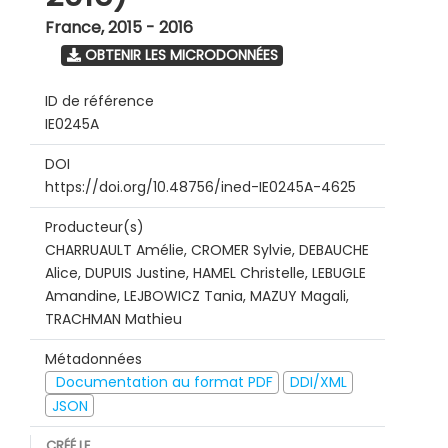
France
,
2015 - 2016
OBTENIR LES MICRODONNÉES
ID de référence
IE0245A
DOI
https://doi.org/10.48756/ined-IE0245A-4625
Producteur(s)
CHARRUAULT Amélie, CROMER Sylvie, DEBAUCHE
Alice, DUPUIS Justine, HAMEL Christelle, LEBUGLE
Amandine, LEJBOWICZ Tania, MAZUY Magali,
TRACHMAN Mathieu
Métadonnées
Documentation au format PDF
DDI/XML
JSON
CRÉÉ LE