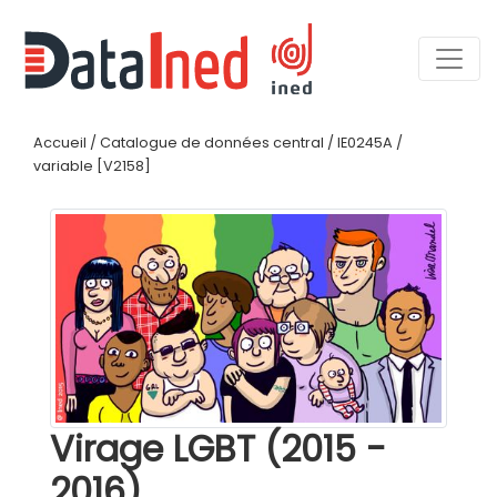
Accueil
/
Catalogue de données central
/
IE0245A
/
variable [V2158]
Virage LGBT (2015 -
2016)