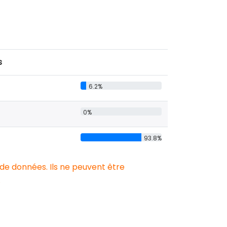
s
6.2%
0%
93.8%
 de données. Ils ne peuvent être
.