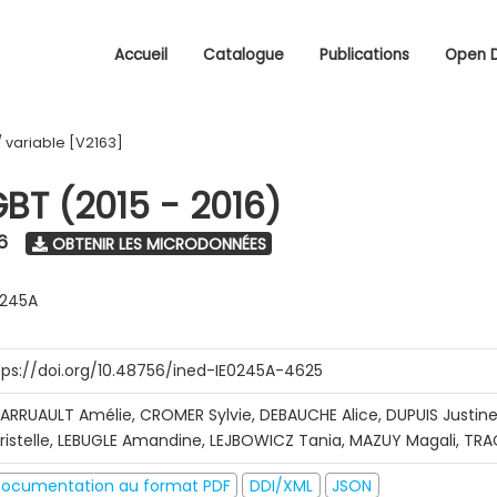
Accueil
Catalogue
Publications
Open 
/
variable [V2163]
GBT (2015 - 2016)
6
OBTENIR LES MICRODONNÉES
0245A
tps://doi.org/10.48756/ined-IE0245A-4625
ARRUAULT Amélie, CROMER Sylvie, DEBAUCHE Alice, DUPUIS Justine
ristelle, LEBUGLE Amandine, LEJBOWICZ Tania, MAZUY Magali, T
ocumentation au format PDF
DDI/XML
JSON