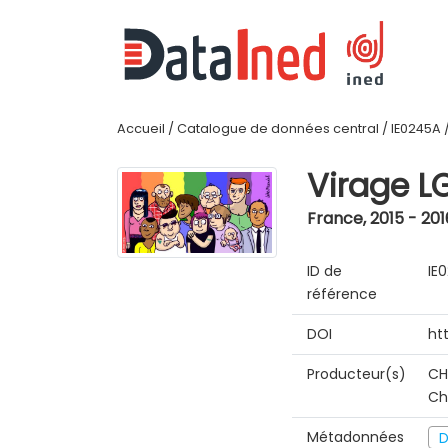
Accueil
/
Catalogue de données central
/
IE0245A
Virage L
France
,
2015 - 201
ID de
IE
référence
DOI
ht
Producteur(s)
CH
Ch
Métadonnées
D