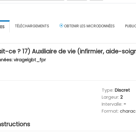
TÉLÉCHARGEMENTS
OBTENIR LES MICRODONNÉES
PUBLI
ÉES
it-ce ? 17) Auxiliaire de vie (infirmier, aide-so
nnées:
viragelgbt_fpr
Type:
Discret
Largeur:
2
Intervalle:
-
Format:
charac
nstructions