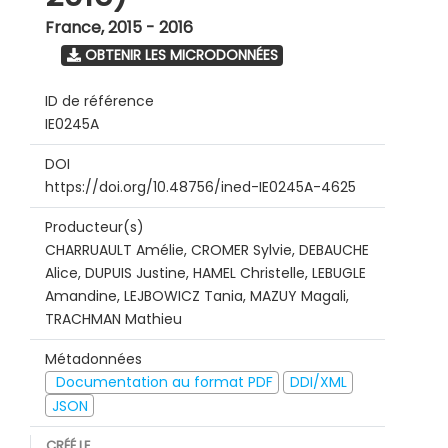
France
,
2015 - 2016
OBTENIR LES MICRODONNÉES
ID de référence
IE0245A
DOI
https://doi.org/10.48756/ined-IE0245A-4625
Producteur(s)
CHARRUAULT Amélie, CROMER Sylvie, DEBAUCHE
Alice, DUPUIS Justine, HAMEL Christelle, LEBUGLE
Amandine, LEJBOWICZ Tania, MAZUY Magali,
TRACHMAN Mathieu
Métadonnées
Documentation au format PDF
DDI/XML
JSON
CRÉÉ LE