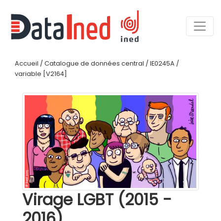
Accueil
/
Catalogue de données central
/
IE0245A
/
variable [V2164]
Virage LGBT (2015 -
2016)