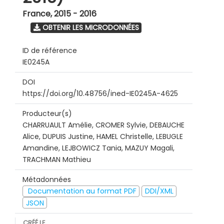
France
,
2015 - 2016
OBTENIR LES MICRODONNÉES
ID de référence
IE0245A
DOI
https://doi.org/10.48756/ined-IE0245A-4625
Producteur(s)
CHARRUAULT Amélie, CROMER Sylvie, DEBAUCHE
Alice, DUPUIS Justine, HAMEL Christelle, LEBUGLE
Amandine, LEJBOWICZ Tania, MAZUY Magali,
TRACHMAN Mathieu
Métadonnées
Documentation au format PDF
DDI/XML
JSON
CRÉÉ LE