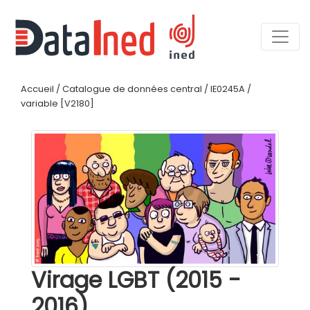
Accueil
/
Catalogue de données central
/
IE0245A
/
variable [V2180]
Virage LGBT (2015 -
2016)