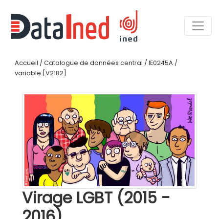
Accueil
/
Catalogue de données central
/
IE0245A
/
variable [V2182]
Virage LGBT (2015 -
2016)