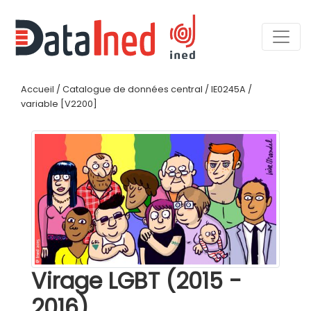
Accueil
/
Catalogue de données central
/
IE0245A
/
variable [V2200]
Virage LGBT (2015 -
2016)