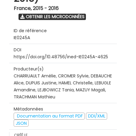
France
,
2015 - 2016
OBTENIR LES MICRODONNÉES
ID de référence
IE0245A
DOI
https://doi.org/10.48756/ined-IE0245A-4625
Producteur(s)
CHARRUAULT Amélie, CROMER Sylvie, DEBAUCHE
Alice, DUPUIS Justine, HAMEL Christelle, LEBUGLE
Amandine, LEJBOWICZ Tania, MAZUY Magali,
TRACHMAN Mathieu
Métadonnées
Documentation au format PDF
DDI/XML
JSON
CRÉÉ LE