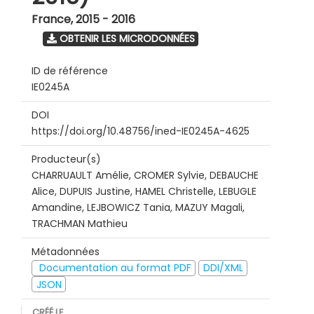
France
,
2015 - 2016
OBTENIR LES MICRODONNÉES
ID de référence
IE0245A
DOI
https://doi.org/10.48756/ined-IE0245A-4625
Producteur(s)
CHARRUAULT Amélie, CROMER Sylvie, DEBAUCHE
Alice, DUPUIS Justine, HAMEL Christelle, LEBUGLE
Amandine, LEJBOWICZ Tania, MAZUY Magali,
TRACHMAN Mathieu
Métadonnées
Documentation au format PDF
DDI/XML
JSON
CRÉÉ LE