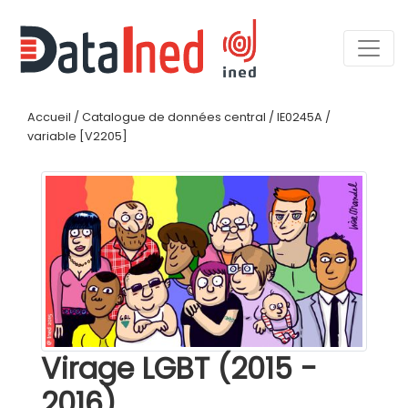
Accueil
/
Catalogue de données central
/
IE0245A
/
variable [V2205]
Virage LGBT (2015 -
2016)