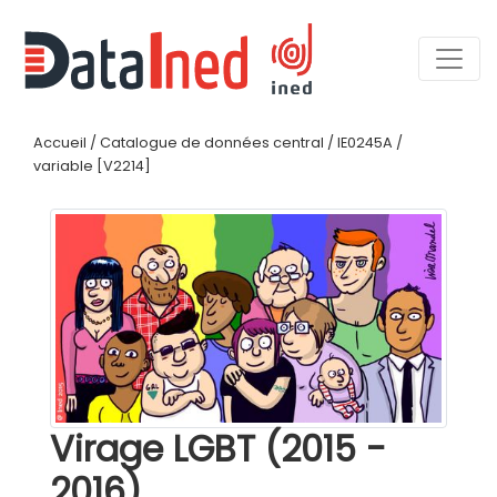
Accueil
/
Catalogue de données central
/
IE0245A
/
variable [V2214]
Virage LGBT (2015 -
2016)