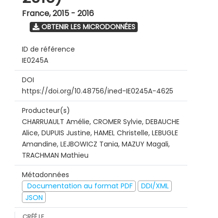
France
,
2015 - 2016
OBTENIR LES MICRODONNÉES
ID de référence
IE0245A
DOI
https://doi.org/10.48756/ined-IE0245A-4625
Producteur(s)
CHARRUAULT Amélie, CROMER Sylvie, DEBAUCHE
Alice, DUPUIS Justine, HAMEL Christelle, LEBUGLE
Amandine, LEJBOWICZ Tania, MAZUY Magali,
TRACHMAN Mathieu
Métadonnées
Documentation au format PDF
DDI/XML
JSON
CRÉÉ LE