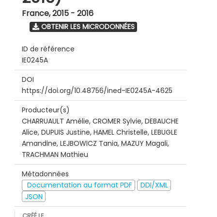
France
,
2015 - 2016
OBTENIR LES MICRODONNÉES
ID de référence
IE0245A
DOI
https://doi.org/10.48756/ined-IE0245A-4625
Producteur(s)
CHARRUAULT Amélie, CROMER Sylvie, DEBAUCHE
Alice, DUPUIS Justine, HAMEL Christelle, LEBUGLE
Amandine, LEJBOWICZ Tania, MAZUY Magali,
TRACHMAN Mathieu
Métadonnées
Documentation au format PDF
DDI/XML
JSON
CRÉÉ LE