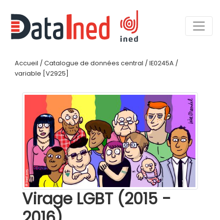
Accueil
/
Catalogue de données central
/
IE0245A
/
variable [V2925]
Virage LGBT (2015 -
2016)