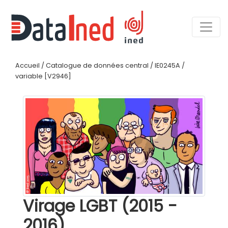
Accueil
/
Catalogue de données central
/
IE0245A
/
variable [V2946]
Virage LGBT (2015 -
2016)