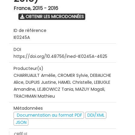
France
,
2015 - 2016
OBTENIR LES MICRODONNÉES
ID de référence
IE0245A
DOI
https://doi.org/10.48756/ined-IE0245A-4625
Producteur(s)
CHARRUAULT Amélie, CROMER Sylvie, DEBAUCHE
Alice, DUPUIS Justine, HAMEL Christelle, LEBUGLE
Amandine, LEJBOWICZ Tania, MAZUY Magali,
TRACHMAN Mathieu
Métadonnées
Documentation au format PDF
DDI/XML
JSON
CRÉÉ LE