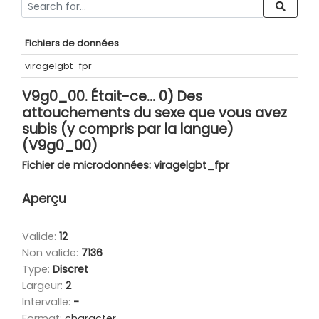
Fichiers de données
viragelgbt_fpr
V9g0_00. Était-ce… 0) Des
attouchements du sexe que vous avez
subis (y compris par la langue)
(V9g0_00)
Fichier de microdonnées:
viragelgbt_fpr
Aperçu
Valide:
12
Non valide:
7136
Type:
Discret
Largeur:
2
Intervalle:
-
Format:
character