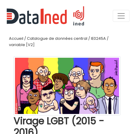
Accueil
/
Catalogue de données central
/
IE0245A
/
variable [V2]
Virage LGBT (2015 -
2016)