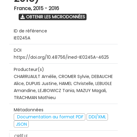
France
,
2015 - 2016
OBTENIR LES MICRODONNÉES
ID de référence
IE0245A
DOI
https://doi.org/10.48756/ined-IE0245A-4625
Producteur(s)
CHARRUAULT Amélie, CROMER Sylvie, DEBAUCHE
Alice, DUPUIS Justine, HAMEL Christelle, LEBUGLE
Amandine, LEJBOWICZ Tania, MAZUY Magali,
TRACHMAN Mathieu
Métadonnées
Documentation au format PDF
DDI/XML
JSON
CRÉÉ LE