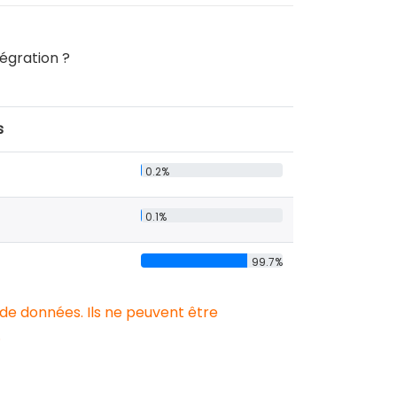
tégration ?
s
0.2%
0.1%
99.7%
 de données. Ils ne peuvent être
.