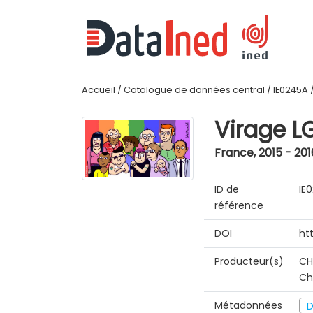
Accueil
/
Catalogue de données central
/
IE0245A
Virage L
France
,
2015 - 201
ID de
IE
référence
DOI
ht
Producteur(s)
CH
Ch
Métadonnées
D