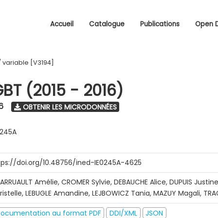
Accueil
Catalogue
Publications
Open 
/
variable [V3194]
GBT (2015 - 2016)
6
OBTENIR LES MICRODONNÉES
0245A
tps://doi.org/10.48756/ined-IE0245A-4625
ARRUAULT Amélie, CROMER Sylvie, DEBAUCHE Alice, DUPUIS Justine
ristelle, LEBUGLE Amandine, LEJBOWICZ Tania, MAZUY Magali, T
ocumentation au format PDF
DDI/XML
JSON