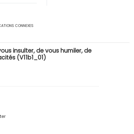
CATIONS CONNEXES
ous insulter, de vous humiler, de
cités (V11b1_01)
ter