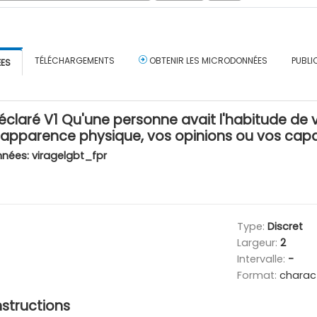
TÉLÉCHARGEMENTS
OBTENIR LES MICRODONNÉES
PUBLI
ÉES
déclaré V1 Qu'une personne avait l'habitude de v
e apparence physique, vos opinions ou vos capa
nnées:
viragelgbt_fpr
Type:
Discret
Largeur:
2
Intervalle:
-
Format:
charac
nstructions