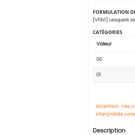
FORMULATION DE
[V11b1] Lesquels s
CATÉGORIES
Valeur
00
01
Attention : ces 
interprétés comm
Description