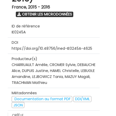
France
,
2015 - 2016
OBTENIR LES MICRODONNÉES
ID de référence
IE0245A
DOI
https://doi.org/10.48756/ined-IE0245A-4625
Producteur(s)
CHARRUAULT Amélie, CROMER Sylvie, DEBAUCHE
Alice, DUPUIS Justine, HAMEL Christelle, LEBUGLE
Amandine, LEJBOWICZ Tania, MAZUY Magali,
TRACHMAN Mathieu
Métadonnées
Documentation au format PDF
DDI/XML
JSON
CRÉÉ LE