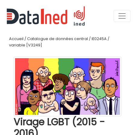
Accueil
/
Catalogue de données central
/
IE0245A
/
variable [V3249]
Virage LGBT (2015 -
2016)