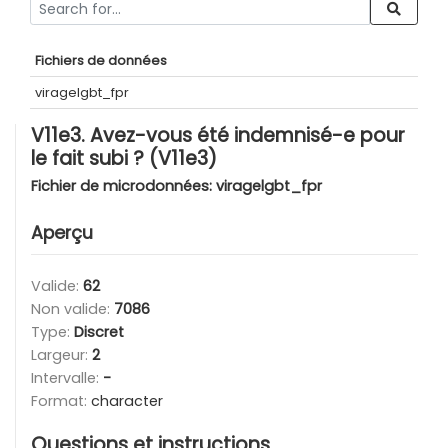
Fichiers de données
viragelgbt_fpr
V11e3. Avez-vous été indemnisé-e pour
le fait subi ? (V11e3)
Fichier de microdonnées:
viragelgbt_fpr
Aperçu
Valide:
62
Non valide:
7086
Type:
Discret
Largeur:
2
Intervalle:
-
Format:
character
Questions et instructions