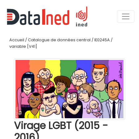
Accueil
/
Catalogue de données central
/
IE0245A
/
variable [V41]
Virage LGBT (2015 -
2016)