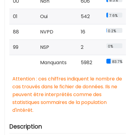
00
Non
606
8.5%
01
Oui
542
7.6%
88
NVPD
16
0.2%
99
NSP
2
0%
Manquants
5982
83.7%
Attention : ces chiffres indiquent le nombre de
cas trouvés dans le fichier de données. Ils ne
peuvent être interprétés comme des
statistiques sommaires de la population
d'intérêt.
Description