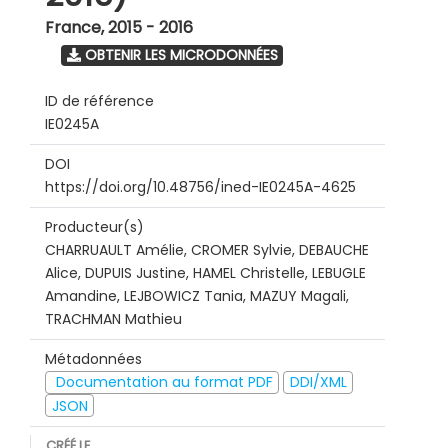
France
,
2015 - 2016
OBTENIR LES MICRODONNÉES
ID de référence
IE0245A
DOI
https://doi.org/10.48756/ined-IE0245A-4625
Producteur(s)
CHARRUAULT Amélie, CROMER Sylvie, DEBAUCHE
Alice, DUPUIS Justine, HAMEL Christelle, LEBUGLE
Amandine, LEJBOWICZ Tania, MAZUY Magali,
TRACHMAN Mathieu
Métadonnées
Documentation au format PDF
DDI/XML
JSON
CRÉÉ LE