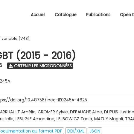
Accueil
Catalogue
Publications
Open 
/
variable [V43]
GBT (2015 - 2016)
6
OBTENIR LES MICRODONNÉES
0245A
tps://doi.org/10.48756/ined-IE0245A-4625
ARRUAULT Amélie, CROMER Sylvie, DEBAUCHE Alice, DUPUIS Justine
ristelle, LEBUGLE Amandine, LEJBOWICZ Tania, MAZUY Magali, T
ocumentation au format PDF
DDI/XML
JSON