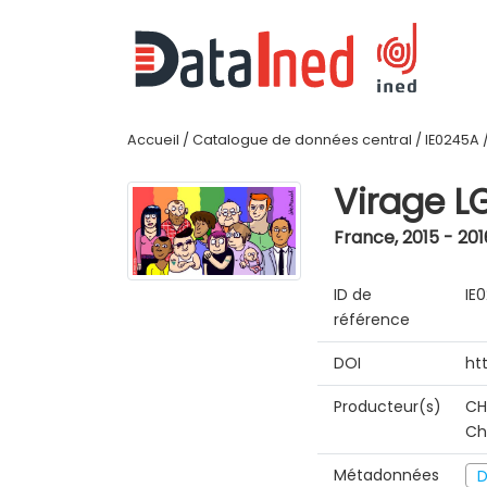
Accueil
/
Catalogue de données central
/
IE0245A
Virage L
France
,
2015 - 201
ID de
IE
référence
DOI
ht
Producteur(s)
CH
Ch
Métadonnées
D