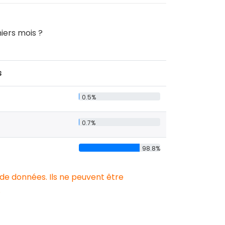
iers mois ?
s
0.5%
0.7%
98.8%
 de données. Ils ne peuvent être
.