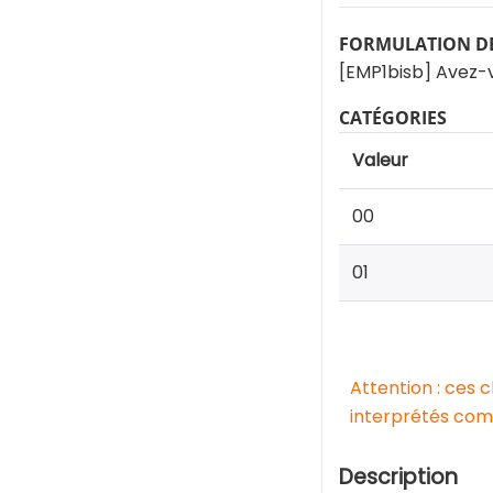
FORMULATION DE
[EMP1bisb] Avez-v
CATÉGORIES
Valeur
00
01
Attention : ces 
interprétés comm
Description