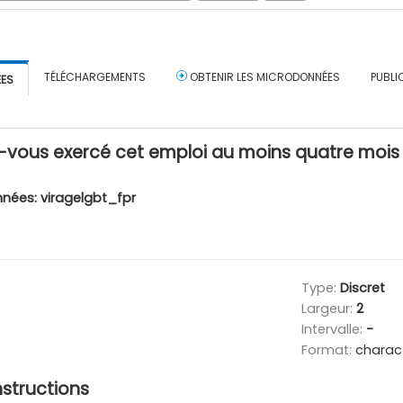
TÉLÉCHARGEMENTS
OBTENIR LES MICRODONNÉES
PUBLI
ÉES
-vous exercé cet emploi au moins quatre mois d
nnées:
viragelgbt_fpr
Type:
Discret
Largeur:
2
Intervalle:
-
Format:
charac
nstructions