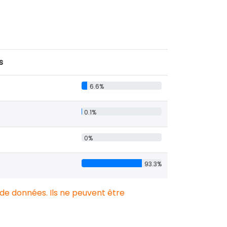
s
6.6%
0.1%
0%
93.3%
 de données. Ils ne peuvent être
.