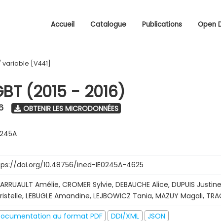
Accueil
Catalogue
Publications
Open 
/
variable [V441]
GBT (2015 - 2016)
6
OBTENIR LES MICRODONNÉES
0245A
tps://doi.org/10.48756/ined-IE0245A-4625
ARRUAULT Amélie, CROMER Sylvie, DEBAUCHE Alice, DUPUIS Justine
ristelle, LEBUGLE Amandine, LEJBOWICZ Tania, MAZUY Magali, T
ocumentation au format PDF
DDI/XML
JSON