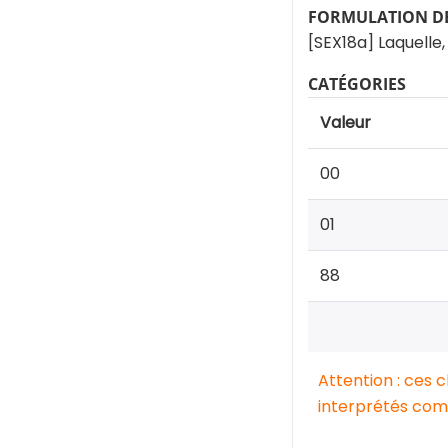
FORMULATION DE
[SEX18a] Laquelle,
CATÉGORIES
Valeur
00
01
88
Attention : ces 
interprétés comm