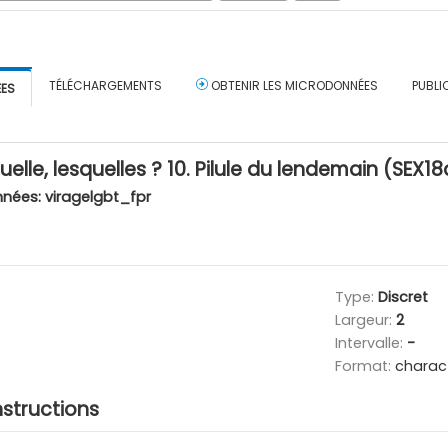
TÉLÉCHARGEMENTS
OBTENIR LES MICRODONNÉES
PUBLI
ÉES
elle, lesquelles ? 10. Pilule du lendemain (SEX1
nnées:
viragelgbt_fpr
Type:
Discret
Largeur:
2
Intervalle:
-
Format:
charac
nstructions