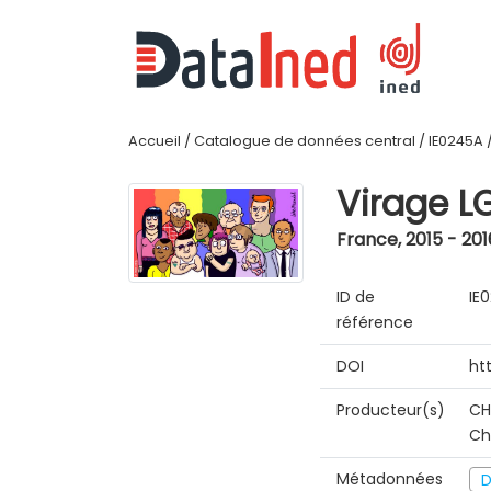
Accueil
/
Catalogue de données central
/
IE0245A
Virage L
France
,
2015 - 201
ID de
IE
référence
DOI
ht
Producteur(s)
CH
Ch
Métadonnées
D