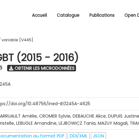
Accueil
Catalogue
Publications
Open 
/
variable [V445]
GBT (2015 - 2016)
6
OBTENIR LES MICRODONNÉES
0245A
tps://doi.org/10.48756/ined-IE0245A-4625
ARRUAULT Amélie, CROMER Sylvie, DEBAUCHE Alice, DUPUIS Justine
ristelle, LEBUGLE Amandine, LEJBOWICZ Tania, MAZUY Magali, T
ocumentation au format PDF
DDI/XML
JSON