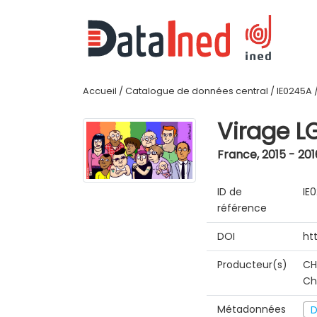
Accueil
/
Catalogue de données central
/
IE0245A
Virage L
France
,
2015 - 201
ID de
IE
référence
DOI
ht
Producteur(s)
CH
Ch
Métadonnées
D