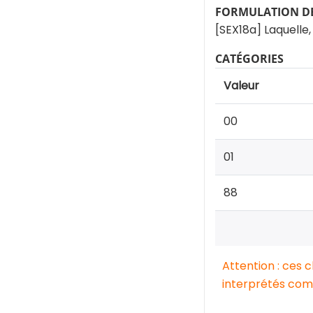
FORMULATION DE
[SEX18a] Laquelle,
CATÉGORIES
Valeur
00
01
88
Attention : ces 
interprétés comm