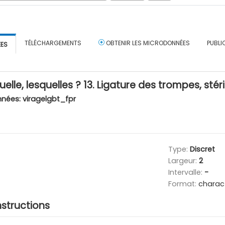
TÉLÉCHARGEMENTS
OBTENIR LES MICRODONNÉES
PUBLI
ÉES
elle, lesquelles ? 13. Ligature des trompes, stér
nnées:
viragelgbt_fpr
Type:
Discret
Largeur:
2
Intervalle:
-
Format:
charac
nstructions