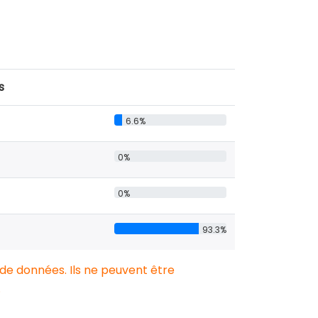
s
6.6%
0%
0%
93.3%
 de données. Ils ne peuvent être
.