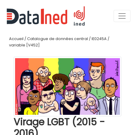
Accueil
/
Catalogue de données central
/
IE0245A
/
variable [V452]
Virage LGBT (2015 -
2016)