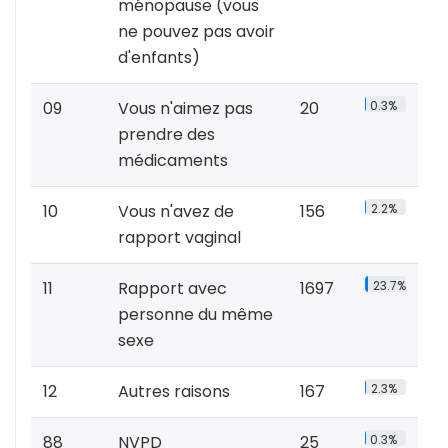
ménopause (vous
ne pouvez pas avoir
d'enfants)
09
Vous n'aimez pas
20
0.3%
prendre des
médicaments
10
Vous n'avez de
156
2.2%
rapport vaginal
11
Rapport avec
1697
23.7%
personne du même
sexe
12
Autres raisons
167
2.3%
88
NVPD
25
0.3%