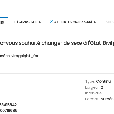
TÉLÉCHARGEMENTS
OBTENIR LES MICRODONNÉES
PUBLI
ÉES
z-vous souhaité changer de sexe à l'Gtat Ðivil 
nnées:
viragelgbt_fpr
Type:
Continu
Largeur:
2
Intervalle:
-
Format:
Numéri
58415842
300718685