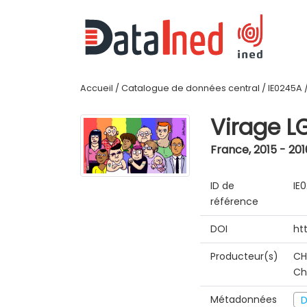
Accueil
/
Catalogue de données central
/
IE0245A
Virage L
France
,
2015 - 201
ID de
IE
référence
DOI
ht
Producteur(s)
CH
Ch
Métadonnées
D