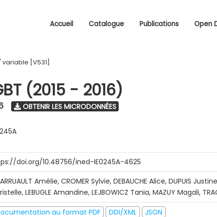
Accueil
Catalogue
Publications
Open 
/
variable [V531]
GBT (2015 - 2016)
6
OBTENIR LES MICRODONNÉES
0245A
tps://doi.org/10.48756/ined-IE0245A-4625
ARRUAULT Amélie, CROMER Sylvie, DEBAUCHE Alice, DUPUIS Justine
ristelle, LEBUGLE Amandine, LEJBOWICZ Tania, MAZUY Magali, T
ocumentation au format PDF
DDI/XML
JSON