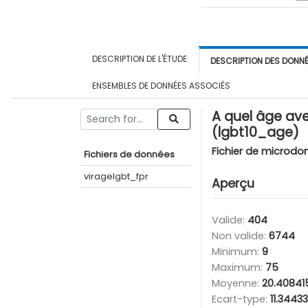
DESCRIPTION DE L'ÉTUDE
DESCRIPTION DES DONN
ENSEMBLES DE DONNÉES ASSOCIÉS
A quel âge ave
(lgbt10_age)
Fichier de microdo
Fichiers de données
viragelgbt_fpr
Aperçu
Valide:
404
Non valide:
6744
Minimum:
9
Maximum:
75
Moyenne:
20.40841
Ecart-type:
11.3443