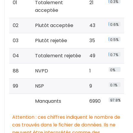
01
Totalement
21
0.3%
acceptée
02
Plutôt acceptée
43
0.6%
03
Plutôt rejetée
35
0.5%
04
Totalement rejetée
49
0.7%
88
NVPD
1
0%
99
NSP
9
0.1%
Manquants
6990
97.8%
Attention : ces chiffres indiquent le nombre de
cas trouvés dans le fichier de données. Ils ne
peuvent être interprétés comme des