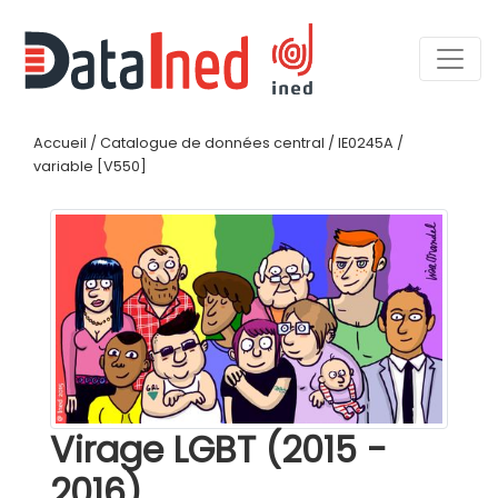
Accueil
/
Catalogue de données central
/
IE0245A
/
variable [V550]
Virage LGBT (2015 -
2016)