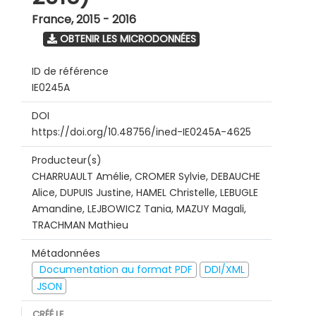
France
,
2015 - 2016
OBTENIR LES MICRODONNÉES
ID de référence
IE0245A
DOI
https://doi.org/10.48756/ined-IE0245A-4625
Producteur(s)
CHARRUAULT Amélie, CROMER Sylvie, DEBAUCHE
Alice, DUPUIS Justine, HAMEL Christelle, LEBUGLE
Amandine, LEJBOWICZ Tania, MAZUY Magali,
TRACHMAN Mathieu
Métadonnées
Documentation au format PDF
DDI/XML
JSON
CRÉÉ LE