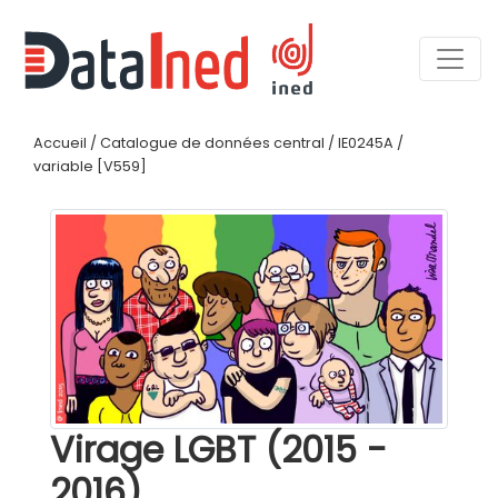
Accueil
/
Catalogue de données central
/
IE0245A
/
variable [V559]
Virage LGBT (2015 -
2016)