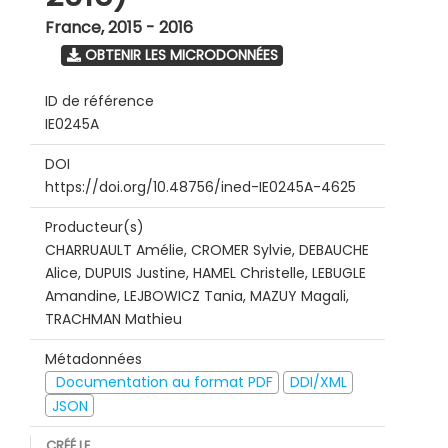
France
,
2015 - 2016
OBTENIR LES MICRODONNÉES
ID de référence
IE0245A
DOI
https://doi.org/10.48756/ined-IE0245A-4625
Producteur(s)
CHARRUAULT Amélie, CROMER Sylvie, DEBAUCHE
Alice, DUPUIS Justine, HAMEL Christelle, LEBUGLE
Amandine, LEJBOWICZ Tania, MAZUY Magali,
TRACHMAN Mathieu
Métadonnées
Documentation au format PDF
DDI/XML
JSON
CRÉÉ LE