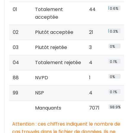
01
Totalement
44
0.6%
acceptée
02
Plutôt acceptée
21
0.3%
03
Plutôt rejetée
3
0%
04
Totalement rejetée
4
0.1%
88
NVPD
1
0%
99
NSP
4
0.1%
Manquants
7071
98.9%
Attention : ces chiffres indiquent le nombre de
cas trouvés dans le fichier de données. Ils ne